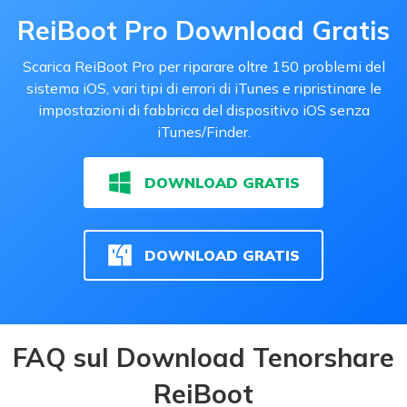
ReiBoot Pro Download Gratis
Scarica ReiBoot Pro per riparare oltre 150 problemi del
sistema iOS, vari tipi di errori di iTunes e ripristinare le
impostazioni di fabbrica del dispositivo iOS senza
iTunes/Finder.
DOWNLOAD GRATIS
DOWNLOAD GRATIS
FAQ sul Download Tenorshare
ReiBoot